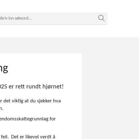
ng
025 er rett rundt hjørnet!
det viktig at du sjekker hva
n.
iendomsskattegrunnlag for
il. Det er likevel verdt å