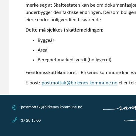
merke seg at Skatteetaten kan be om dokumentasj
underbygger den faktiske endringen. Dersom boligen 
eiere endre boligverdien tilsvarende.
Dette må sjekkes i skattemeldingen:
Byggeår
Areal
Beregnet markedsverdi (boligverdi)
Eiendomsskattekontoret i Birkenes kommune kan vær
E-post:
postmottak@birkenes.kommune.no
eller te
postmottak@birkenes.kommune.no
37 28 15 00