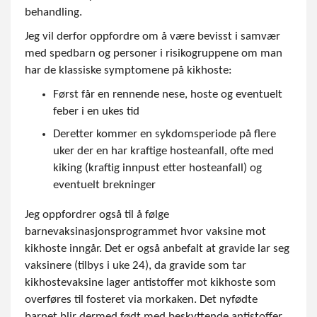
behandling.
Jeg vil derfor oppfordre om å være bevisst i samvær
med spedbarn og personer i risikogruppene om man
har de klassiske symptomene på kikhoste:
Først får en rennende nese, hoste og eventuelt
feber i en ukes tid
Deretter kommer en sykdomsperiode på flere
uker der en har kraftige hosteanfall, ofte med
kiking (kraftig innpust etter hosteanfall) og
eventuelt brekninger
Jeg oppfordrer også til å følge
barnevaksinasjonsprogrammet hvor vaksine mot
kikhoste inngår. Det er også anbefalt at gravide lar seg
vaksinere (tilbys i uke 24), da gravide som tar
kikhostevaksine lager antistoffer mot kikhoste som
overføres til fosteret via morkaken. Det nyfødte
barnet blir dermed født med beskyttende antistoffer