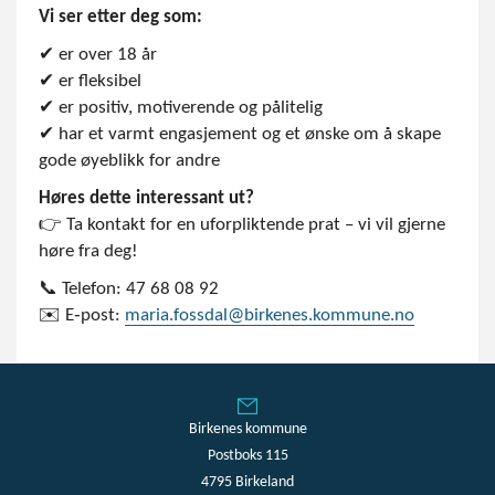
Vi ser etter deg som:
✔ er over 18 år
✔ er fleksibel
✔ er positiv, motiverende og pålitelig
✔ har et varmt engasjement og et ønske om å skape
gode øyeblikk for andre
Høres dette interessant ut?
👉 Ta kontakt for en uforpliktende prat – vi vil gjerne
høre fra deg!
📞 Telefon: 47 68 08 92
✉️ E‑post:
maria.fossdal@birkenes.kommune.no
Birkenes kommune
Postboks 115
4795 Birkeland