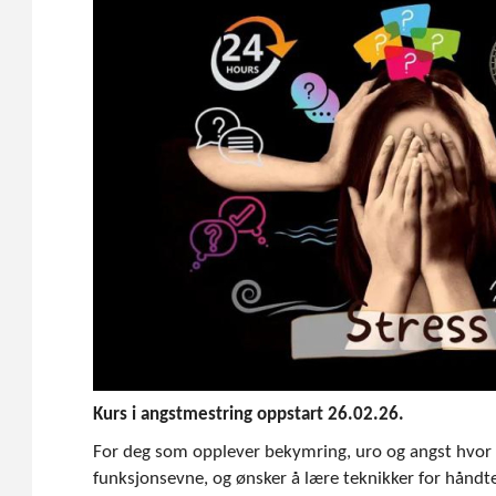
Kurs i angstmestring
oppstart
26.02.26.
For deg som opplever bekymring, uro og angst hvor de
funksjonsevne, og ønsker å lære teknikker for håndte