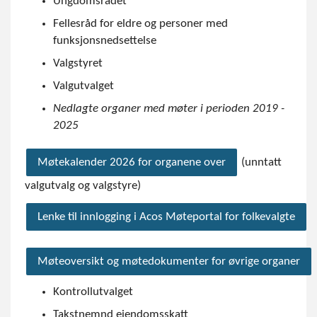
Ungdomsrådet
Fellesråd for eldre og personer med
funksjonsnedsettelse
Valgstyret
Valgutvalget
Nedlagte organer med møter i perioden 2019 -
2025
(unntatt
Møtekalender 2026 for organene over
valgutvalg og valgstyre)
Lenke til innlogging i Acos Møteportal for folkevalgte
Møteoversikt og møtedokumenter for øvrige organer
Kontrollutvalget
Takstnemnd eiendomsskatt