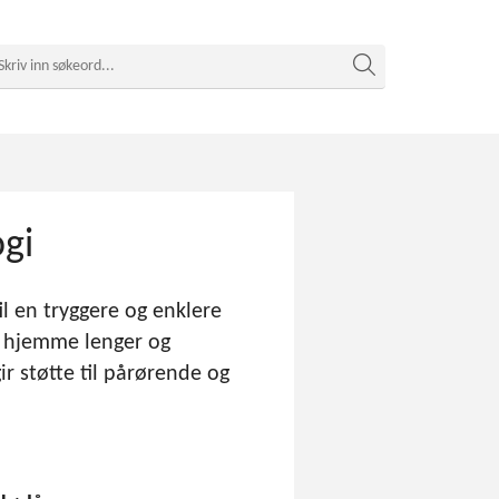
gi
il en tryggere og enklere
o hjemme lenger og
r støtte til pårørende og