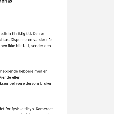
dørlås
isin til riktig tid. Den er
l tas. Dispenseren varsler når
nen ikke blir tatt, sender den
emmeboende beboere med en
ørende eller
 eksempel være dersom bruker
det for fysiske tilsyn. Kameraet