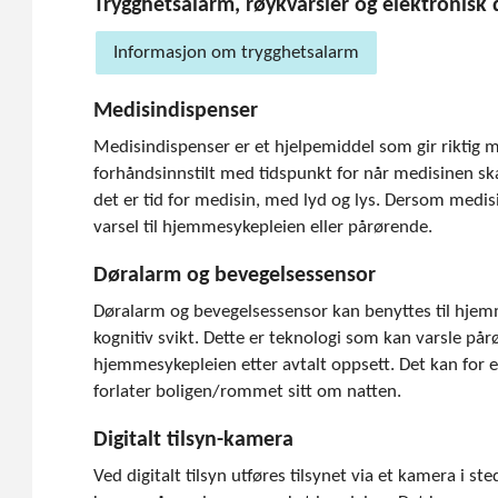
Trygghetsalarm, røykvarsler og elektronisk 
Informasjon om trygghetsalarm
Medisindispenser
Medisindispenser er et hjelpemiddel som gir riktig med
forhåndsinnstilt med tidspunkt for når medisinen ska
det er tid for medisin, med lyd og lys. Dersom medisi
varsel til hjemmesykepleien eller pårørende.
Døralarm og bevegelsessensor
Døralarm og bevegelsessensor kan benyttes til hj
kognitiv svikt. Dette er teknologi som kan varsle pår
hjemmesykepleien etter avtalt oppsett. Det kan for
forlater boligen/rommet sitt om natten.
Digitalt tilsyn-kamera
Ved digitalt tilsyn utføres tilsynet via et kamera i ste