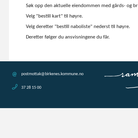
Søk opp den aktuelle eiendommen med gårds- og b
Velg "bestill kart" til høyre.
Velg deretter "bestill naboliste" nederst til høyre.
Deretter følger du ansvisningene du får.
postmottak@birkenes.kommune.no
37 28 15 00