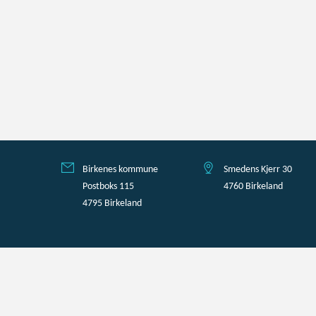
Birkenes kommune
Smedens Kjerr 30
Postboks 115
4760 Birkeland
4795 Birkeland