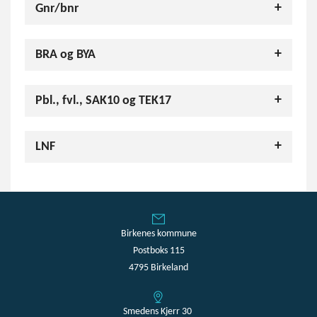
Gnr/bnr
BRA og BYA
Pbl., fvl., SAK10 og TEK17
LNF
Birkenes kommune
Postboks 115
4795 Birkeland
Smedens Kjerr 30