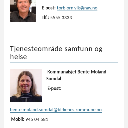
E-post:
torbjorn.vik@nav.no
Tlf.:
5555 3333
Tjenesteområde samfunn og
helse
Kommunalsjef Bente Moland
Somdal
E-post:
bente.moland.somdal@birkenes.kommune.no
Mobil:
945 04 581