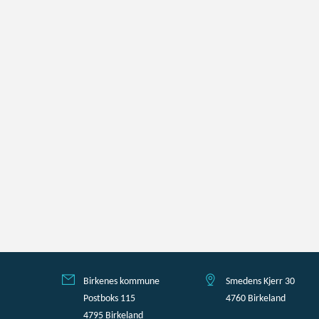
Birkenes kommune
Smedens Kjerr 30
Postboks 115
4760 Birkeland
4795 Birkeland